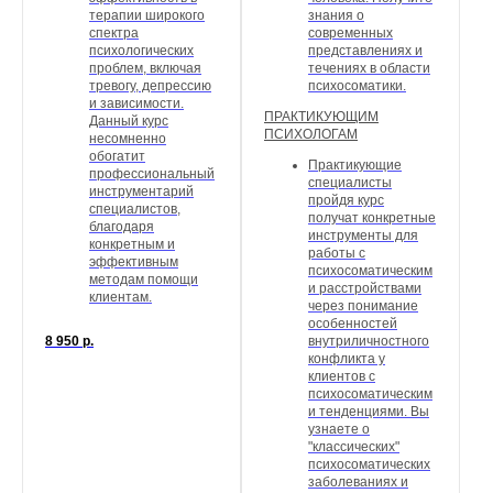
терапии широкого
знания о
спектра
современных
психологических
представлениях и
проблем, включая
течениях в области
тревогу, депрессию
психосоматики.
и зависимости.
ПРАКТИКУЮЩИМ
Данный курс
ПСИХОЛОГАМ
несомненно
обогатит
Практикующие
профессиональный
специалисты
инструментарий
пройдя курс
специалистов,
получат конкретные
благодаря
инструменты для
конкретным и
работы с
эффективным
психосоматическим
методам помощи
и расстройствами
клиентам.
через понимание
особенностей
8 950
р.
внутриличностного
конфликта у
клиентов с
психосоматическим
и тенденциями. Вы
узнаете о
"классических"
психосоматических
заболеваниях и