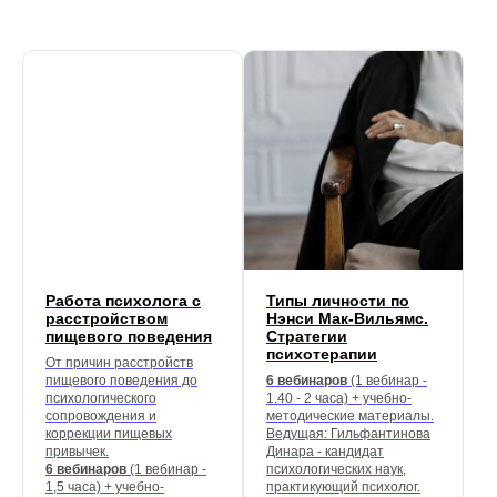
Работа психолога с
Типы личности по
расстройством
Нэнси Мак-Вильямс.
пищевого поведения
Стратегии
психотерапии
От причин расстройств
пищевого поведения до
6 вебинаров
(1 вебинар -
психологического
1.40 - 2 часа) + учебно-
сопровождения и
методические материалы.
коррекции пищевых
Ведущая: Гильфантинова
привычек.
Динара - кандидат
6 вебинаров
(1 вебинар -
психологических наук,
1,5 часа) + учебно-
практикующий психолог.