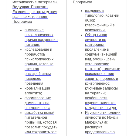
методические материалы.
Программа
Ведущая
: Панченко
введение в
Евгения - доктор мед.наук,
типологию. Краткий
врач-психотерапевт.
обзор
Программа
классификаций в
выявление
психологии.
психологических
Обзор типов
причин нарушения
личности по
питания:
критериям:
исследование и
проявление в
проработка
социуме (внешний
психологических
вид, эмоции, речь,
причин, которые
установление
стоят за
контакта); типичные
расстройством
психологические
пищевого
защиты; перенос и
поведения;
контрперенос;
нормализация
ключевые запросы
аппетита;
на терапии;
формирование
особенности
доминанты на
ведения клиентов
снижение веса;
каждого типа и др.
выработка новой
Изучение типологии
питательной
личности по Нэнси
привычки, которая
Мак-Вильямс
позволит похудеть
расширит
или сохранить вес
представление о