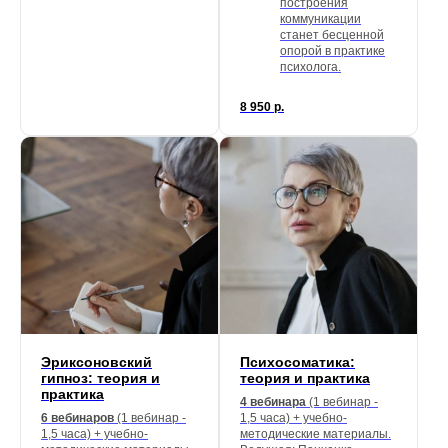
построения
коммуникации
станет бесценной
опорой в практике
психолога.
8 950
р.
Эриксоновский
Психосоматика:
гипноз: теория и
теория и практика
практика
4 вебинара
(1 вебинар -
6 вебинаров
(1 вебинар -
1,5 часа) + учебно-
1,5 часа) + учебно-
методические материалы.