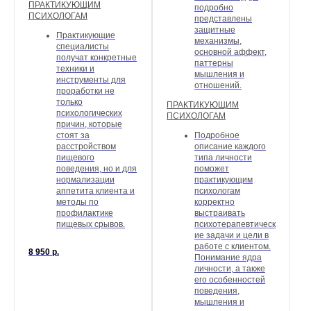
ПРАКТИКУЮЩИМ
подробно
ПСИХОЛОГАМ
представлены
защитные
Практикующие
механизмы,
специалисты
основной аффект,
получат конкретные
паттерны
техники и
мышления и
инструменты для
отношений.
проработки не
только
ПРАКТИКУЮЩИМ
психологических
ПСИХОЛОГАМ
причин, которые
стоят за
Подробное
расстройством
описание каждого
пищевого
типа личности
поведения, но и для
поможет
нормализации
практикующим
аппетита клиента и
психологам
методы по
корректно
профилактике
выстраивать
пищевых срывов.
психотерапевтическ
ие задачи и цели в
работе с клиентом.
8 950
р.
Понимание ядра
личности, а также
его особенностей
поведения,
мышления и