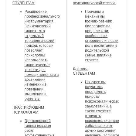
СТУДЕНТАМ
психологической сессии.
Расширение
Причины и
профессионального
механизмы
инструментария.
возникновения:
Эриксоновский
биологические
гипноз - это
предпосылки,
отдельный
особенности
терапевтический
строения личности,
подход, который
роль воспитания в
позволяет
родительской
психологам
семье, влияние
использовать
стресса.
гипнотические
Для кого:
техники для
СТУДЕНТАМ
помощи клиентам в
достижении
На курсе вы
изменений в
научитесь
поведении,
определять
мышлении и
природу
чувствах.
психосоматических
заболеваний, а
ПРАКТИКУЮЩИМ
также сможете
ПСИХОЛОГАМ
отличать
Эриксоновский
психосоматическое
гипноз показал
заболевание от
свою
других состояний
эффективность в
человека. Получите