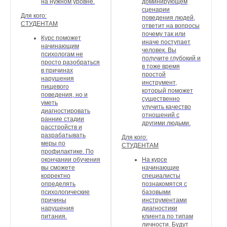
на нужном уровне.
доминирующем
сценарии
Для кого:
поведения людей,
СТУДЕНТАМ
ответит на вопросы
почему так или
Курс поможет
иначе поступает
начинающим
человек. Вы
психологам не
получите глубокий и
просто разобраться
в тоже время
в причинах
простой
нарушения
инструмент,
пищевого
который поможет
поведения, но и
существенно
уметь
улучить качество
диагностировать
отношений с
ранние стадии
другими людьми.
расстройств и
разрабатывать
Для кого:
меры по
СТУДЕНТАМ
профилактике. По
окончании обучения
На курсе
вы сможете
начинающие
корректно
специалисты
определять
познакомятся с
психологические
базовыми
причины
инструментами
нарушения
диагностики
питания.
клиента по типам
личности. Будут