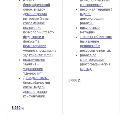
Р.Мэй -
психологическими
биографический
состояниями),
очерк, видео-
песочная терапия (
демонстрация
видео-
интервью (темы:
демонстрация
современное
работы),
положение
рисуночные
психологии; "фаст-
методики,
фуд, трюки и
техника «Коллажи»
фокусы" в
(выявление
психотерапии;
ценностей и
умение спускаться в
ресурсов клиента),
"ад клиента" и т.п);
работа со
практическое
спектрокарами
занятие -
(фотографические
упражнение
карты).
"Ценности";
Д.Бюдженталь -
6 000
р.
биографический
очерк, видео-
демонстрация
консультации.
8 950
р.