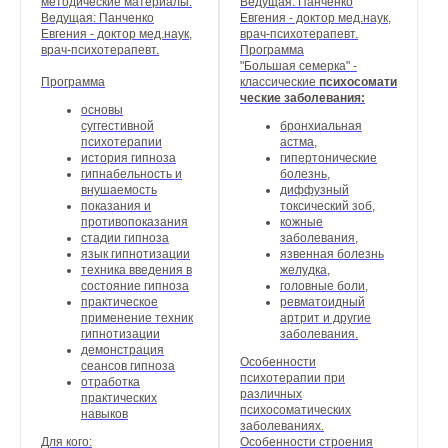
методические материалы.
Ведущая: Панченко
Ведущая: Панченко
Евгения - доктор мед.наук,
Евгения - доктор мед.наук,
врач-психотерапевт.
врач-психотерапевт.
Программа
"Большая семерка" -
Программа
классические
психосомати
ческие заболевания:
основы
суггестивной
бронхиальная
психотерапии
астма,
история гипноза
гипертонические
гипнабельность и
болезнь,
внушаемость
диффузный
показания и
токсический зоб,
противопоказания
кожные
стадии гипноза
заболевания,
язык гипнотизации
язвенная болезнь
техника введения в
желудка,
состояние гипноза
головные боли,
практическое
ревматоидный
применение техник
артрит и другие
гипнотизации
заболевания.
демонстрация
Особенности
сеансов гипноза
психотерапии при
отработка
различных
практических
психосоматических
навыков
заболеваниях.
Для кого:
Особенности строения