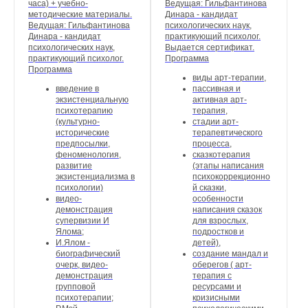
часа) + учебно-
Ведущая: Гильфантинова
методические материалы.
Динара - кандидат
Ведущая: Гильфантинова
психологических наук,
Динара - кандидат
практикующий психолог.
психологических наук,
Выдается сертификат.
практикующий психолог.
Программа
Программа
виды арт-терапии,
введение в
пассивная и
экзистенциальную
активная арт-
психотерапию
терапия,
(культурно-
стадии арт-
исторические
терапевтического
предпосылки,
процесса,
феноменология,
сказкотерапия
развитие
(этапы написания
экзистенциализма в
психокоррекционно
психологии)
й сказки,
видео-
особенности
демонстрация
написания сказок
супервизии И
для взрослых,
Ялома;
подростков и
И.Ялом -
детей),
биографический
создание мандал и
очерк, видео-
оберегов ( арт-
демонстрация
терапия с
групповой
ресурсами и
психотерапии;
кризисными