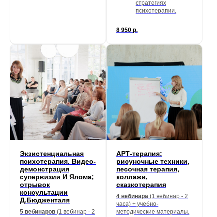
стратегиях
психотерапии.
8 950
р.
Экзистенциальная
АРТ-терапия:
психотерапия. Видео-
рисуночные техники,
демонстрация
песочная терапия,
супервизии И Ялома;
коллажи,
отрывок
сказкотерапия
консультации
4 вебинара
(1 вебинар - 2
Д.Бюдженталя
часа) + учебно-
5 вебинаров
(1 вебинар - 2
методические материалы.