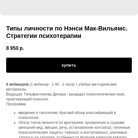
Типы личности по Нэнси Мак-Вильямс.
Стратегии психотерапии
8 950
р.
купить
6 вебинаров
(1 вебинар - 1.40 - 2 часа) + учебно-методические
материалы.
Ведущая: Гильфантинова Динара - кандидат психологических наук,
практикующий психолог.
Программа
введение в типологию. Краткий обзор классификаций в
психологии.
Обзор типов личности по критериям: проявление в социуме
(внешний вид, эмоции, речь, установление контакта); типичные
психологические защиты; перенос и контрперенос; ключевые
запросы на терапии; особенности ведения клиентов каждого