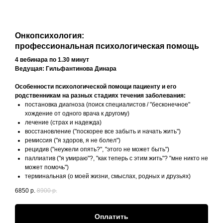
Онкопсихология:
профессиональная психологическая помощь
4 вебинара по 1.30 минут
Ведущая: Гильфантинова Динара
Особенности психологической помощи пациенту и его
родственникам
на разных стадиях течения заболевания:
постановка диагноза (поиск специалистов / "бесконечное"
хождение от одного врача к другому)
лечение (страх и надежда)
восстановление ("поскорее все забыть и начать жить")
ремиссия ("я здоров, я не болел")
рецидив ("неужели опять?", "этого не может быть")
паллиатив ("я умираю"?, "как теперь с этим жить"? "мне никто не
может помочь")
терминальная (о моей жизни, смыслах, родных и друзьях)
6850
р.
8900
р.
Оплатить