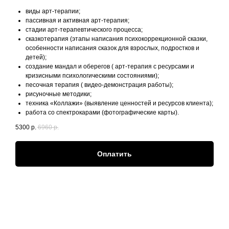
виды арт-терапии;
пассивная и активная арт-терапия;
стадии арт-терапевтического процесса;
сказкотерапия (этапы написания психокоррекционной сказки,
особенности написания сказок для взрослых, подростков и
детей);
создание мандал и оберегов ( арт-терапия с ресурсами и
кризисными психологическими состояниями);
песочная терапия ( видео-демонстрация работы);
рисуночные методики;
техника «Коллажи» (выявление ценностей и ресурсов клиента);
работа со спектрокарами (фотографические карты).
5300
р.
6960
р.
Оплатить