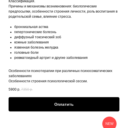
Классификация.
Причины и механизмы возникновения: биологические
предпосылки, особенности строения личности, роль воспитания в
родительской семье, влияние стресса.
бронхиальная астма
гипертонические болезнь
диффузный токсический зоб
кожные заболевания
язвенная болезнь желудка
головные боли
ревматоидный артрит и другие заболевания
Особенности психотерапии при различных психосоматических
заболеваниях
Особенности строения психологической сессии.
5900
р.
7350
р.
Оплатить
NEW