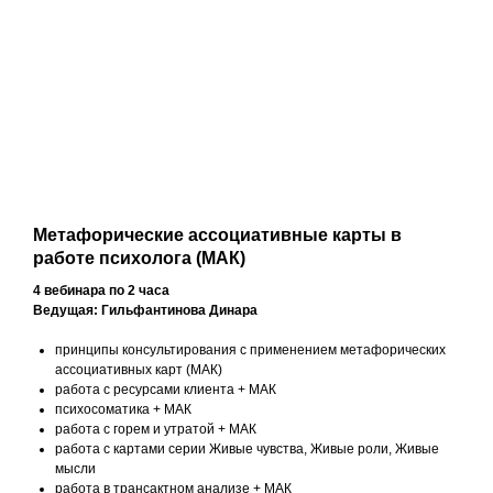
Метафорические ассоциативные карты в
работе психолога (МАК)
4 вебинара по 2 часа
Ведущая: Гильфантинова Динара
принципы консультирования с применением метафорических
ассоциативных карт (МАК)
работа с ресурсами клиента + МАК
психосоматика + МАК
работа с горем и утратой + МАК
работа с картами серии Живые чувства, Живые роли, Живые
мысли
работа в трансактном анализе + МАК