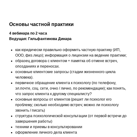
Основы частной практики
4 вебинара по 2 часа
Ведущая: Гильфантинова Динара
как юридически правильно оформить частную практику (ИП,
ООО, физ.лицо); информация о лицензии на ведение практики;
образец договора с клиентом + памятка об отмене встреч,
опозданиях и переносах.
основные клиентские запросы (стадии жизненного цикла
человека).
первичное обращение клиента к психологу (по телефону,
эл.почте, соц. сети, очно / лично, по рекомендации); как понять,
что запрос клиента к другому специалисту?
основные вопросы от клиентов (решит ли психолог его
проблему; сколько необходимо встреч; можно ли психологу
звонить / писать)
структура психологической консультации (от первой встречи до
завершения работы)
техники и приемы в консультировании
оформление личного дела клиента